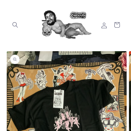
Vai
direttamente
ai contenuti
Accedi
Carrello
Passa alle
informazioni
sul prodotto