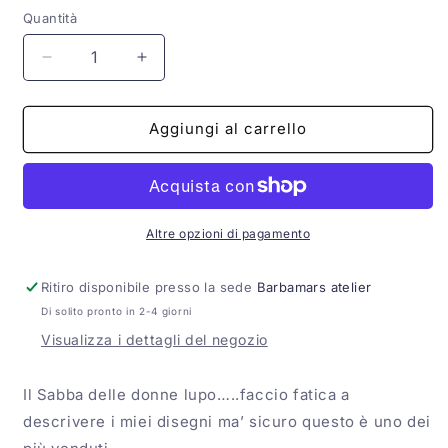
listino
Quantità
Diminuisci
Aumenta
quantità
quantità
per
per
Il
Il
Aggiungi al carrello
Sabba
Sabba
taglia
taglia
M
M
Altre opzioni di pagamento
Ritiro disponibile presso la sede
Barbamars atelier
Di solito pronto in 2-4 giorni
Visualizza i dettagli del negozio
Il Sabba delle donne lupo…..faccio fatica a
descrivere i miei disegni ma’ sicuro questo è uno dei