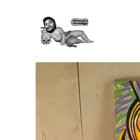
Vai
direttamente
ai contenuti
Passa alle
informazioni
sul prodotto