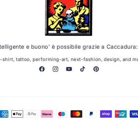
ntelligente e buono' è possibile grazie a Caccadura: 
t-shirt, tattoo, performing-art, next-fashion, design, and m
Facebook
Instagram
YouTube
TikTok
Pinterest
etodi
i
agamento