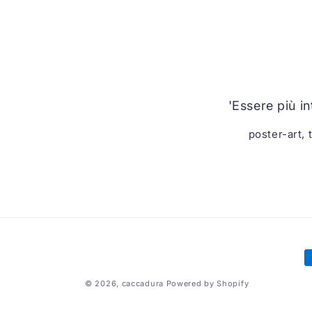
'Essere più i
poster-art, 
M
d
© 2026,
caccadura
Powered by Shopify
p