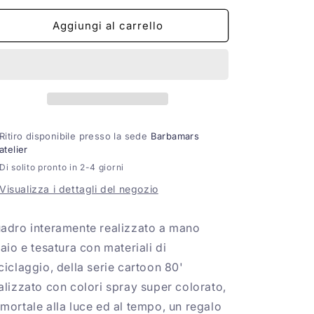
per
per
IL
IL
Aggiungi al carrello
PRINCIPE
PRINCIPE
Ritiro disponibile presso la sede
Barbamars
atelier
Di solito pronto in 2-4 giorni
Visualizza i dettagli del negozio
adro interamente realizzato a mano
laio e tesatura con materiali di
ciclaggio, della serie cartoon 80'
alizzato con colori spray super colorato,
mortale alla luce ed al tempo, un regalo