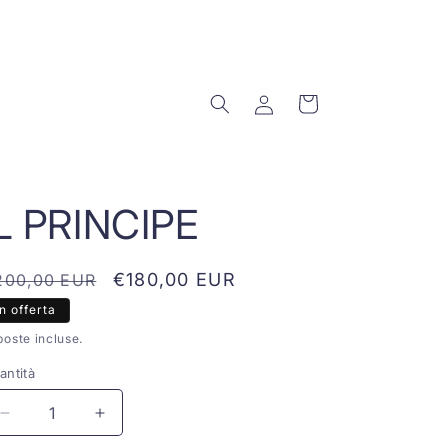
Accedi
Carrello
IL PRINCIPE
rezzo
Prezzo
€180,00 EUR
200,00 EUR
scontato
In offerta
stino
poste incluse.
antità
Diminuisci
Aumenta
quantità
quantità