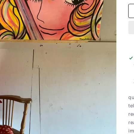
qu
te
re
re
im